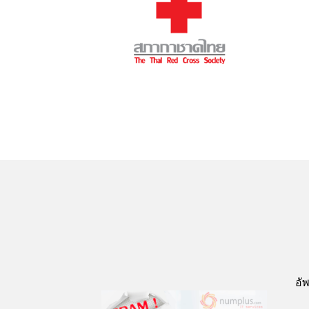
อั
Previous