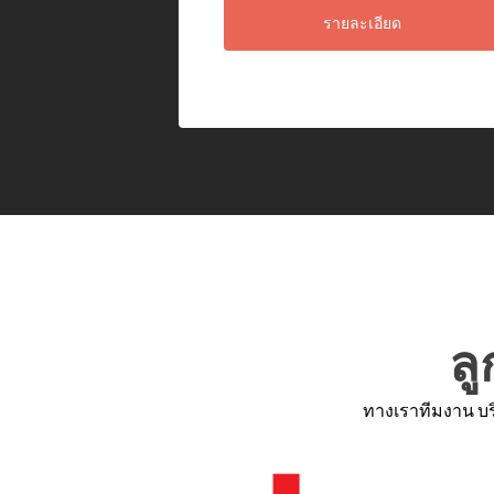
รายละเอียด
ลู
ทางเราทีมงาน บร