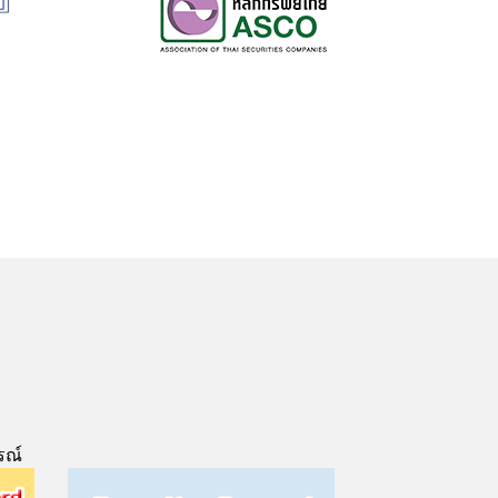
รณ์
Next