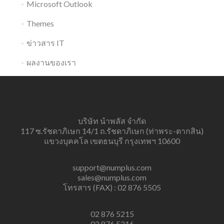
Microsoft Outlook
Themes
ข่าวสาร IT
ผลงานของเรา
บริษัท นำพลัส จำกัด
117 ซ.รัชดาภิเษก 14/1 ถ.รัชดาภิเษก (ท่าพระ-ตากสิน)
แขวงบุคคโล เขตธนบุรี กรุงเทพฯ 10600
support@numplus.com
sales@numplus.com
โทรสาร (FAX) : 02 876 5505
02 876 5215
02 876 5216