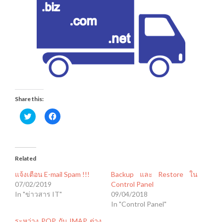
Share this:
Click
Click
to
to
share
share
on
on
Twitter
Facebook
(Opens
(Opens
in
in
Related
new
new
window)
window)
แจ้งเตือน E-mail Spam !!!
Backup และ Restore ใน
07/02/2019
Control Panel
In "ข่าวสาร IT"
09/04/2018
In "Control Panel"
ระหว่าง POP กับ IMAP ต่าง