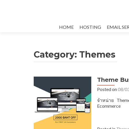
Skip
HOME
HOSTING
EMAIL SE
to
content
Category:
Themes
Theme Bus
Posted on
08/0
จำหน่าย Theme
Ecommerce
Posted in
Theme