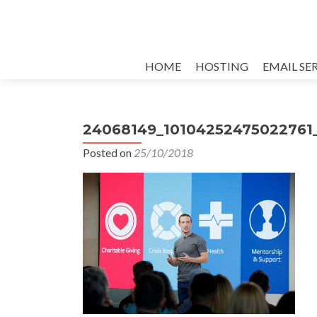
Skip
HOME
HOSTING
EMAIL SE
to
content
24068149_10104252475022761
Posted on
25/10/2018