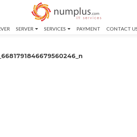
RVER
SERVER
SERVICES
PAYMENT
CONTACT U
_6681791846679560246_n