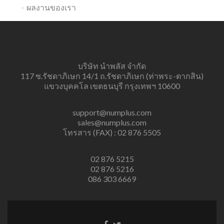
ผลงานของเรา
บริษัท นำพลัส จำกัด
117 ซ.รัชดาภิเษก 14/1 ถ.รัชดาภิเษก (ท่าพระ-ตากสิน)
แขวงบุคคโล เขตธนบุรี กรุงเทพฯ 10600
support@numplus.com
sales@numplus.com
โทรสาร (FAX) : 02 876 5505
02 876 5215
02 876 5216
086 303 6669
Facebook
Twitter