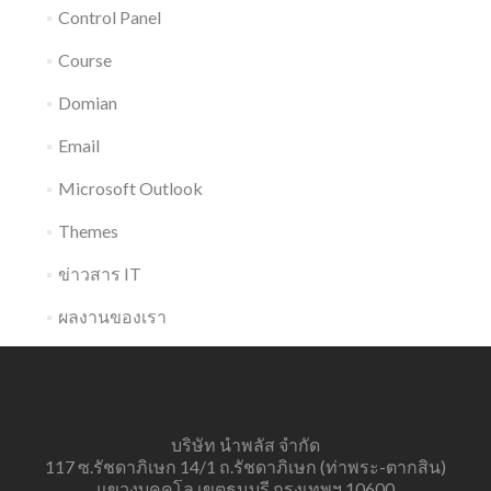
Control Panel
Course
Domian
Email
Microsoft Outlook
Themes
ข่าวสาร IT
ผลงานของเรา
บริษัท นำพลัส จำกัด
117 ซ.รัชดาภิเษก 14/1 ถ.รัชดาภิเษก (ท่าพระ-ตากสิน)
แขวงบุคคโล เขตธนบุรี กรุงเทพฯ 10600