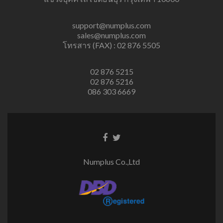
support@numplus.com
sales@numplus.com
โทรสาร (FAX) : 02 876 5505
02 876 5215
02 876 5216
086 303 6669
Facebook
Twitter
link
link
Numplus Co.,Ltd