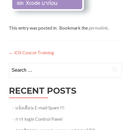
This entry was posted in . Bookmark the
permalink
.
Post
←
iOS Course Training
navigation
Search
for:
RECENT POSTS
แจ้งเตือน E-mail Spam !!!
การ login Control Panel