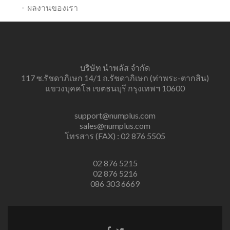
ผลงานของเรา
บริษัท นำพลัส จำกัด
117 ซ.รัชดาภิเษก 14/1 ถ.รัชดาภิเษก (ท่าพระ-ตากสิน)
แขวงบุคคโล เขตธนบุรี กรุงเทพฯ 10600
support@numplus.com
sales@numplus.com
โทรสาร (FAX) : 02 876 5505
02 876 5215
02 876 5216
086 303 6669
Facebook
Twitter