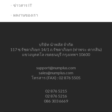
ข่าวสาร IT
ผลงานของเรา
บริษัท นำพลัส จำกัด
117 ซ.รัชดาภิเษก 14/1 ถ.รัชดาภิเษก (ท่าพระ-ตากสิน)
แขวงบุคคโล เขตธนบุรี กรุงเทพฯ 10600
support@numplus.com
sales@numplus.com
โทรสาร (FAX) : 02 876 5505
02 876 5215
02 876 5216
086 303 6669